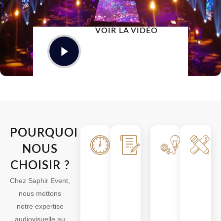
VOIR LA VIDÉO
POURQUOI
Installation
Planification
Exécut
NOUS
Rapide
Sur-Mesure
Intelli
CHOISIR ?
Nos équipes
Nous prenons le
Chaque pr
Chez Saphir Event,
interviennent
temps d’analyser
est pensé
nous mettons
avec efficacité
votre projet pour
répondre
notre expertise
pour installer
vous proposer
préciséme
audiovisuelle au