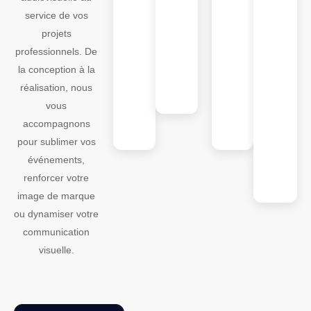
vos
une solution
vos besoi
service de vos
équipements
audiovisuelle
avec des
projets
audiovisuels
parfaitement
solutions
professionnels. De
dans les
planifiée, fluide
technique
la conception à la
meilleurs
et
adaptées 
réalisation, nous
délais, sans
professionnelle.
une mise
vous
compromis sur
œuvre
accompagnons
la qualité.
maîtrisée
pour sublimer vos
événements,
renforcer votre
image de marque
ou dynamiser votre
communication
visuelle.