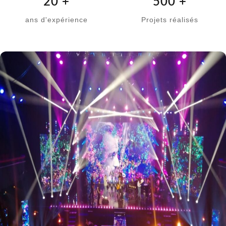
20
+
500
+
ans d'expérience
Projets réalisés