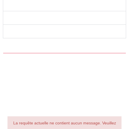
CARACTÉRISTIQUES TECHNIQUES INDOOR
CARACTÉRISTIQUES TECHNIQUES OUTDOOR
OPTIONS DISPONIBLES
EXEMPLES
D'APPLICATIONS
La requête actuelle ne contient aucun message. Veuillez