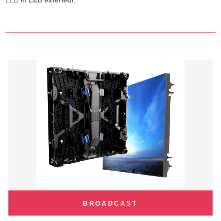
LED et
LED extérieur
.
BROADCAST