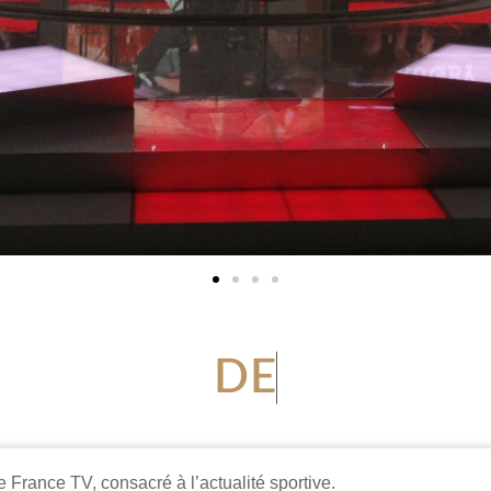
D
E
2
0
1
3
À
2
0
1
9
France TV, consacré à l’actualité sportive.